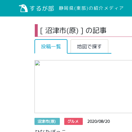
するが部
静岡県(東部)の紹介メディア
[ 沼津市(原) ] の記事
投稿一覧
地図で探す
沼津市(原)
グルメ
2020/08/20