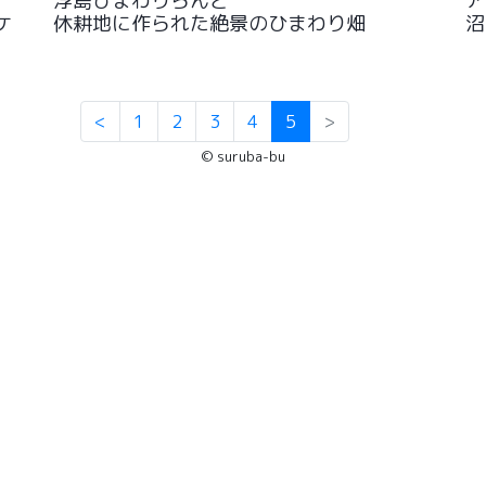
浮島ひまわりらんど
ア
ケ
休耕地に作られた絶景のひまわり畑
沼
<
1
2
3
4
5
>
© suruba-bu