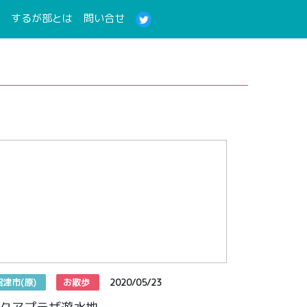
(current)
(current)
するが部とは
問い合せ
沼津市(原)
お散歩
2020/05/23