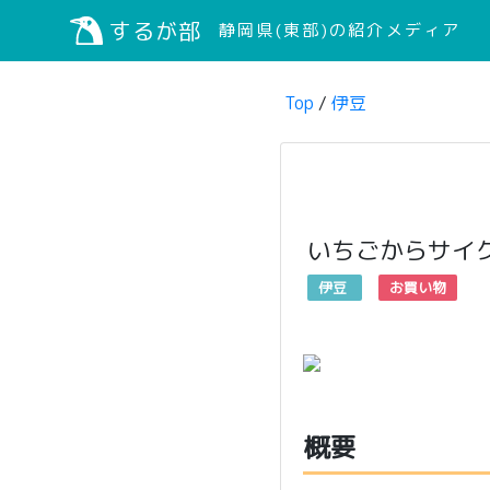
するが部
静岡県(東部)の紹介メディア
Top
/
伊豆
いちごからサイ
伊豆
お買い物
概要