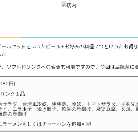
ビールセットといったビール+お好みの料理２つといったお得
した。
が、ソフトドリンクへの変更も可能ですので、今回は烏龍茶に
080円)
ドリンク１品
雨サラダ、台湾風冷奴、棒棒鶏、冷奴、トマトサラダ、手羽先
ライ、ニラ玉子、焼き餃子、軟骨の唐揚げ、麻婆豆腐、叉焼、
若鶏の唐揚げ
にラーメンもしくはチャーハンを追加可能