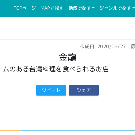
(current)
(current)
TOPページ
MAPで探す
地域で探す
ジャンルで探す
作成日: 2020/09/27 最
金龍
ームのある台湾料理を食べられるお店
ツイート
シェア