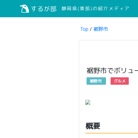
するが部
静岡県(東部)の紹介メディア
Top
/
裾野市
裾野市でボリュ
裾野市
グルメ
概要