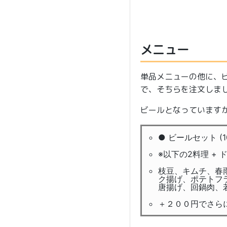
メニュー
単品メニューの他に、
で、そちらを注文しま
ビールとなっています
● ビールセット (1
※以下の2料理 + 
枝豆、キムチ、春
ク揚げ、ポテトフ
唐揚げ、回鍋肉、
＋２００円でさら