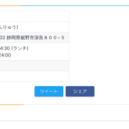
んりゅう)
1102 静岡県裾野市深良８００−５
 14:30 (ランチ)
24:00
ツイート
シェア