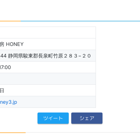
 HONEY
-0944 静岡県駿東郡長泉町竹原２８３−２０
17:00
日
oney3.jp
ツイート
シェア