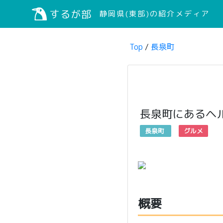
するが部
静岡県(東部)の紹介メディア
Top
/
長泉町
長泉町にあるヘ
長泉町
グルメ
概要